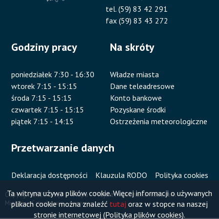
tel. (59) 83 42 291
fax (59) 83 43 272
Godziny pracy
Na skróty
poniedziałek 7:30 - 16:30
Władze miasta
wtorek 7:15 - 15:15
Dane teleadresowe
środa 7:15 - 15:15
Konto bankowe
czwartek 7:15 - 15:15
Pozyskane środki
piątek 7:15 - 14:15
Ostrzeżenia meteorologiczne
Przetwarzanie danych
Deklaracja dostępności
Klauzula RODO
Polityka cookies
Ta witryna używa plików cookie. Więcej informacji o używanych
Copyright 2020 Urząd
Mapa
Projekt i wykonanie:
Vobacom
plikach cookie można znaleźć
tutaj
oraz w stopce na naszej
Miejski w Człuchowie
serwisu
Stopka
stronie internetowej (Polityka plików cookies).