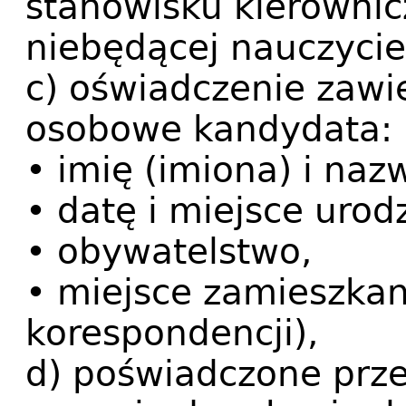
stanowisku kierowni
niebędącej nauczyci
c) oświadczenie zawi
osobowe kandydata:
• imię (imiona) i naz
• datę i miejsce urod
• obywatelstwo,
• miejsce zamieszkan
korespondencji),
d) poświadczone prz