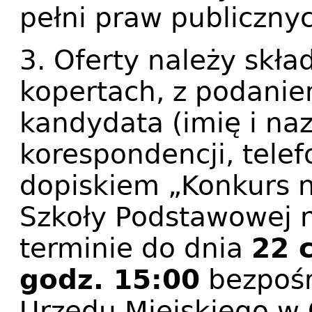
pełni praw publiczny
3. Oferty należy skł
kopertach, z podani
kandydata (imię i na
korespondencji, telef
dopiskiem „Konkurs n
Szkoły Podstawowej 
terminie do dnia
22 
godz. 15:00
bezpośr
Urzędu Miejskiego w 