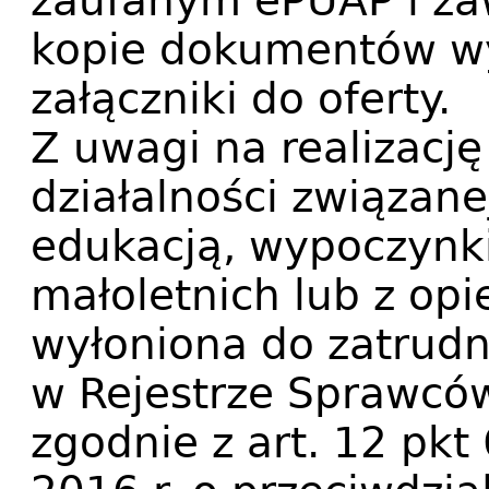
zaufanym ePUAP i zaw
kopie dokumentów w
załączniki do oferty.
Z uwagi na realizacj
działalności związan
edukacją, wypoczynk
małoletnich lub z op
wyłoniona do zatrud
w Rejestrze Sprawcó
zgodnie z art. 12 pkt