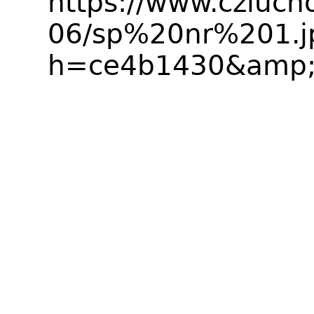
https://www.czlucho
06/sp%20nr%201.j
h=ce4b1430&amp;