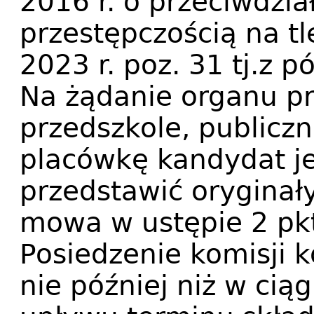
2016 r. o przeciwdzi
przestępczością na tl
2023 r. poz. 31 tj.z p
Na żądanie organu p
przedszkole, publiczn
placówkę kandydat j
przedstawić oryginał
mowa w ustępie 2 pkt. 
Posiedzenie komisji 
nie później niż w cią