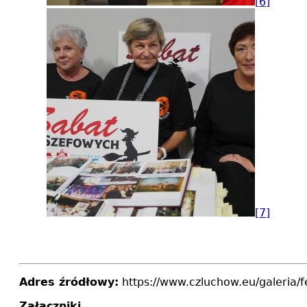
[6]
[7]
Adres źródłowy:
https://www.czluchow.eu/galeria/f
Załączniki