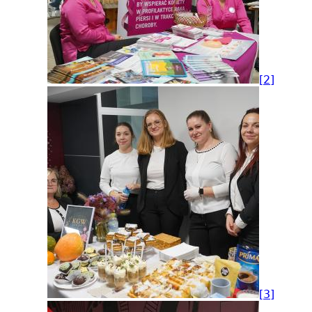
[2]
[3]