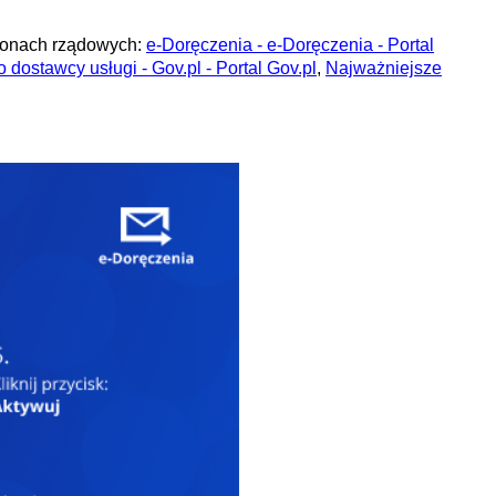
tronach rządowych:
e-Doręczenia - e-Doręczenia - Portal
dostawcy usługi - Gov.pl - Portal Gov.pl
,
Najważniejsze