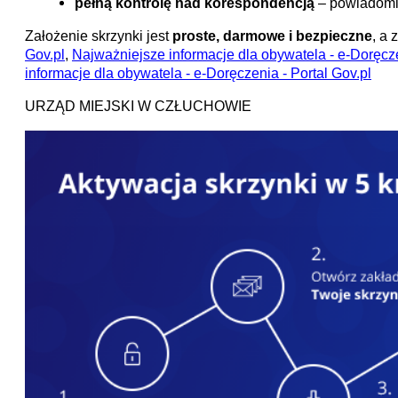
pełną kontrolę nad korespondencją
– powiadomie
Założenie skrzynki jest
proste, darmowe i bezpieczne
, a
Gov.pl
,
Najważniejsze informacje dla obywatela - e-Doręcze
informacje dla obywatela - e-Doręczenia - Portal Gov.pl
URZĄD MIEJSKI W CZŁUCHOWIE