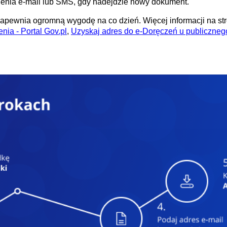
nia e-mail lub SMS, gdy nadejdzie nowy dokument.
 zapewnia ogromną wygodę na co dzień. Więcej informacji na s
nia - Portal Gov.pl
,
Uzyskaj adres do e-Doręczeń u publicznego 