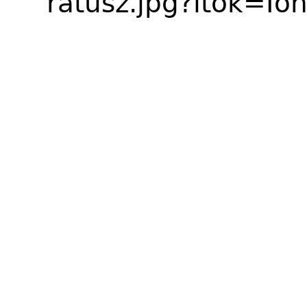
ratusz.jpg?itok=I