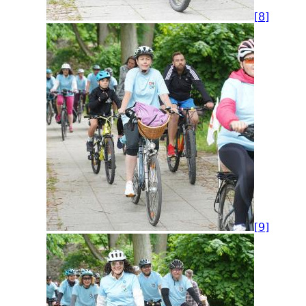
[8]
[9]