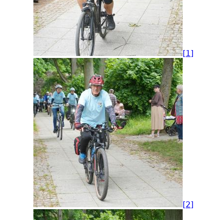
[1]
[2]