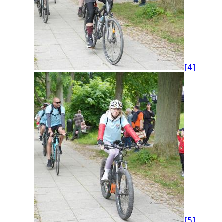
[4]
[5]