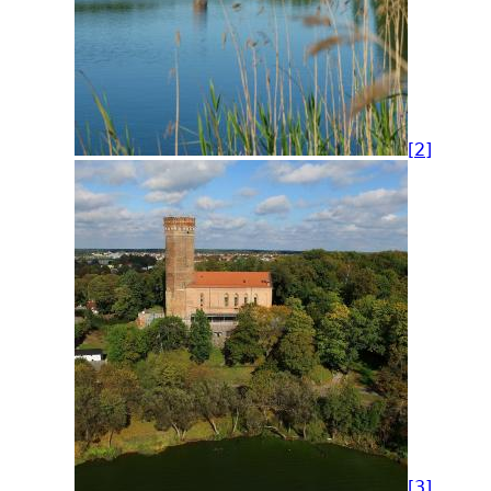
[2]
[3]