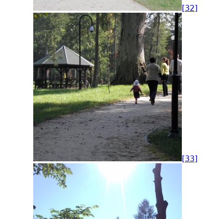
[32]
[33]