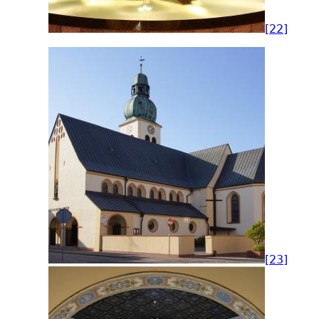
[22]
[23]