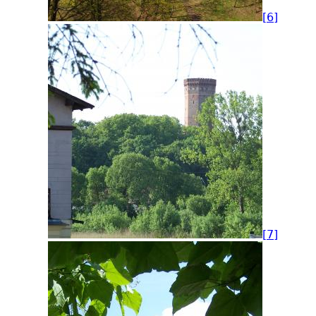
[6]
[7]