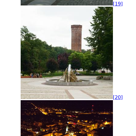
[19]
[20]