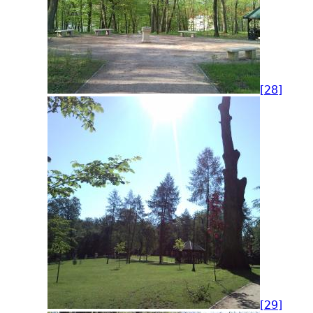
[28]
[29]