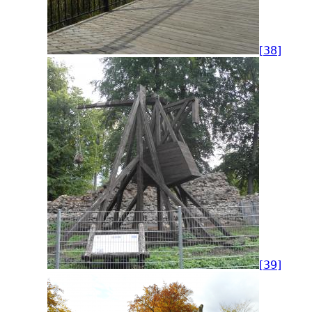
[38]
[39]