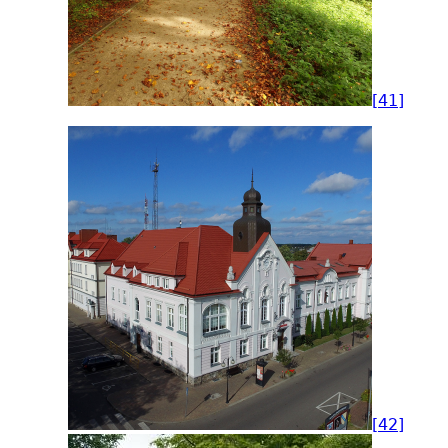
[41]
[42]