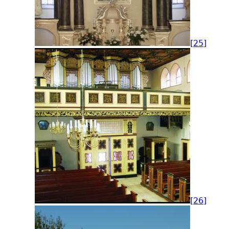
[25]
[26]