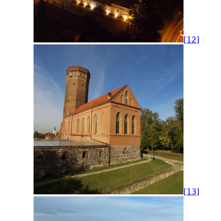
[12]
[13]