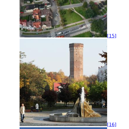
[15]
[16]