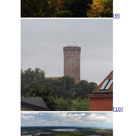
[9]
[10]