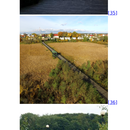
[35]
[36]