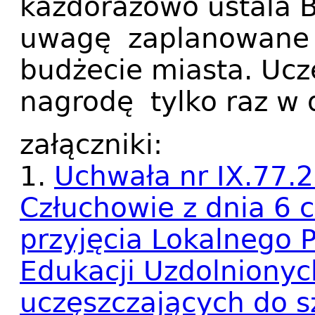
każdorazowo ustala B
uwagę zaplanowane n
budżecie miasta. Uc
nagrodę tylko raz w
załączniki:
1.
Uchwała nr IX.77.2
Człuchowie z dnia 6 
przyjęcia Lokalnego
Edukacji Uzdolniony
uczęszczających do s