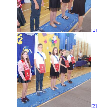
[1]
[2]