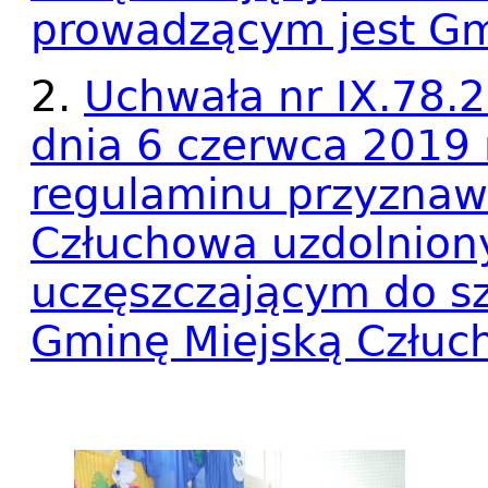
prowadzącym jest Gm
2.
Uchwała nr IX.78.2
dnia 6 czerwca 2019 r
regulaminu przyznaw
Człuchowa uzdolnio
uczęszczającym do s
Gminę Miejską Człuc