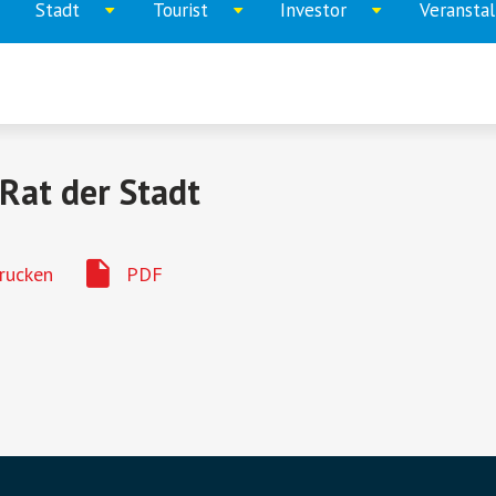
Stadt
Tourist
Investor
Veransta
ppen
Aufklappen
Aufklappen
Aufklappen
menu
menu
menu
Rat der Stadt
rucken
PDF