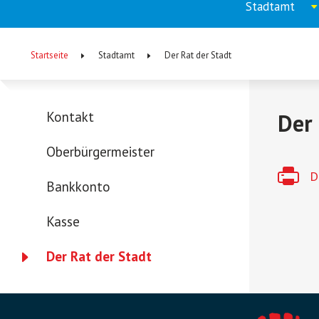
Stadtamt
Menu
Aufkla
menu
główne
Startseite
Stadtamt
Der Rat der Stadt
(DE)
Pfadnavigation
Kontakt
Der 
Menu
Oberbürgermeister
-
D
lewa
Bankkonto
kolumna
Kasse
(DE)
Der Rat der Stadt