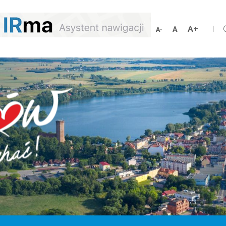
Schrift
Schriftgröße
Schrift
vergröß
zurücksetzen
verkleinern