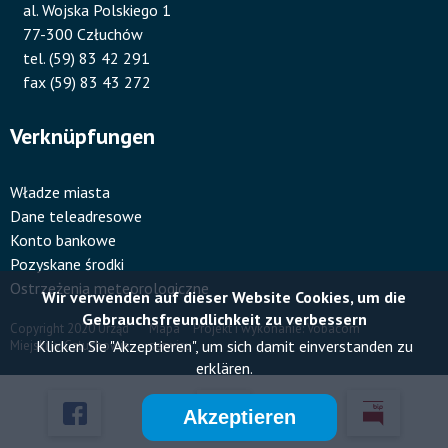
al. Wojska Polskiego 1
77-300 Człuchów
tel. (59) 83 42 291
fax (59) 83 43 272
Verknüpfungen
Władze miasta
Dane teleadresowe
Konto bankowe
Pozyskane środki
Ostrzeżenia meteorologiczne
Wir verwenden auf dieser Website Cookies, um die
Gebrauchsfreundlichkeit zu verbessern
Copyright 2020 Urząd
Mapa
Projekt i wykonanie:
Vobacom
Klicken Sie "Akzeptieren", um sich damit einverstanden zu
Miejski w Człuchowie
serwisu
Stopka
erklären.
Akzeptieren
Przyklejone
Wird
Wird
Wird
in
in
in