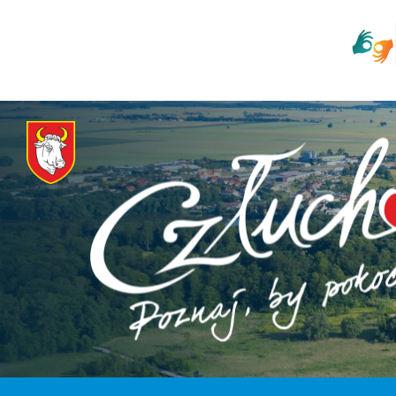
Zum
Direkt
Weiter
Zur
Hauptmenü
zum
zur
Fußzeile
springen
Inhalt
Suche
springen