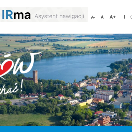
Schrift
Schriftgröße
Schrift
vergröß
zurücksetzen
verkleinern