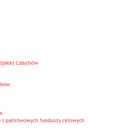
jskiej Człuchów
nków
m
b z państwowych funduszy celowych