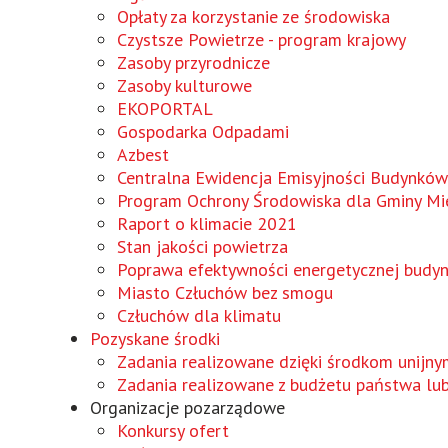
Wird
Opłaty za korzystanie ze środowiska
in
Czystsze Powietrze - program krajowy
einem
Zasoby przyrodnicze
neuen
Zasoby kulturowe
Fenster
Wird
EKOPORTAL
geöffnet
in
Gospodarka Odpadami
einem
Azbest
neuen
Centralna Ewidencja Emisyjności Budynków
Fenster
Program Ochrony Środowiska dla Gminy Mie
geöffnet
Raport o klimacie 2021
Stan jakości powietrza
Poprawa efektywności energetycznej budy
Miasto Człuchów bez smogu
Człuchów dla klimatu
Pozyskane środki
Zadania realizowane dzięki środkom unijny
Zadania realizowane z budżetu państwa lu
Organizacje pozarządowe
Konkursy ofert