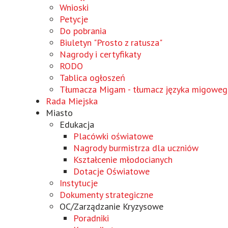
Wnioski
Wird
Petycje
in
Do pobrania
einem
Biuletyn "Prosto z ratusza"
neuen
Nagrody i certyfikaty
Fenster
RODO
geöffnet
Tablica ogłoszeń
Tłumacza Migam - tłumacz języka migowe
Rada Miejska
Miasto
Edukacja
Placówki oświatowe
Nagrody burmistrza dla uczniów
Kształcenie młodocianych
Dotacje Oświatowe
Instytucje
Dokumenty strategiczne
OC/Zarządzanie Kryzysowe
Poradniki