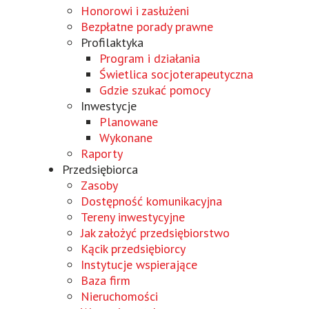
Honorowi i zasłużeni
Bezpłatne porady prawne
Profilaktyka
Program i działania
Świetlica socjoterapeutyczna
Gdzie szukać pomocy
Inwestycje
Planowane
Wykonane
Raporty
Przedsiębiorca
Zasoby
Dostępność komunikacyjna
Tereny inwestycyjne
Wird
Jak założyć przedsiębiorstwo
in
Wird
Kącik przedsiębiorcy
einem
in
Instytucje wspierające
neuen
einem
Wird
Baza firm
Fenster
neuen
in
Nieruchomości