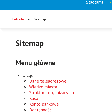
Stadtamt
Menu
Aufkla
menu
główne
Startseite
Sitemap
(DE)
Pfadnavigation
Sitemap
Menu główne
Urząd
Dane teleadresowe
Władze miasta
Struktura organizacyjna
Kasa
Konto bankowe
Dostępność