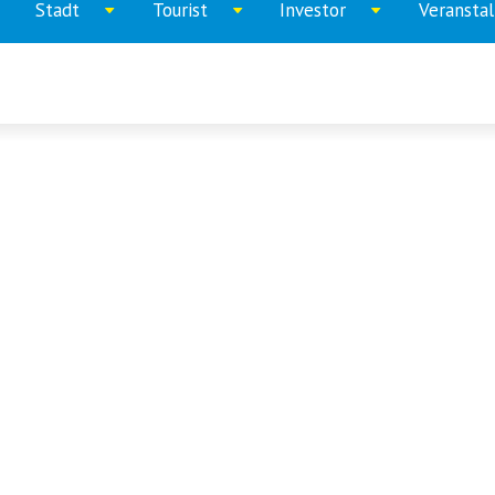
Stadt
Tourist
Investor
Veransta
ppen
Aufklappen
Aufklappen
Aufklappen
menu
menu
menu