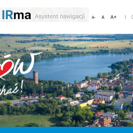
Schrift
Schriftgröße
Schrift
vergröß
zurücksetzen
verkleinern