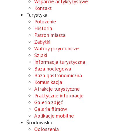
geöffnet
Fenster
einem
Wsparcie antykryzysowe
geöffnet
neuen
Kontakt
Turystyka
Fenster
geöffnet
Położenie
Historia
Patron miasta
Zabytki
Walory przyrodnicze
Szlaki
Informacja turystyczna
Baza noclegowa
Baza gastronomiczna
Komunikacja
Atrakcje turystyczne
Praktyczne informacje
Galeria zdjęć
Galeria filmów
Aplikacje mobilne
Środowisko
Ogłoszenia