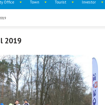
ty Office
Town
Tourist
Investor
Expand
Expand
Expand
Expand
menu
menu
menu
menu
 2019
il 2019