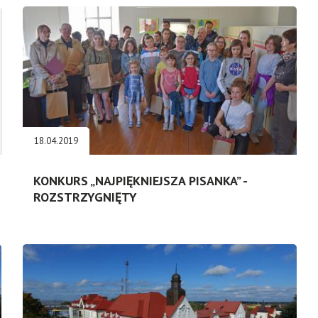
18.04.2019
KONKURS „NAJPIĘKNIEJSZA PISANKA” -
ROZSTRZYGNIĘTY