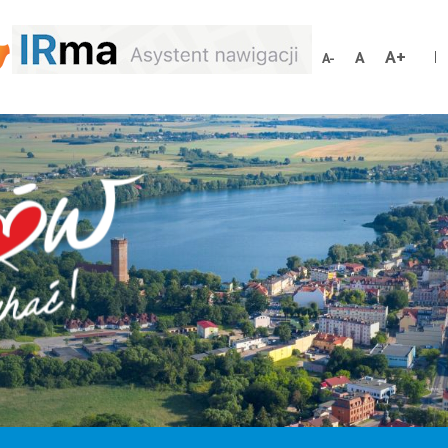
Increa
Reset
Decrease
font
font
font
size
size
size