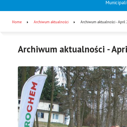
Municipali
Menu
główne
Home
Archiwum aktualności
Archiwum aktualności - April
(EN)
Breadcrumb
Archiwum aktualności - Apr