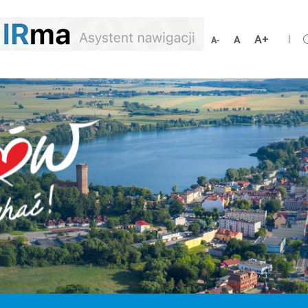
Zwiększ
Resetuj
Zmniejsz
rozmiar
rozmiar
rozmiar
czcionki
czcionki
czcionki