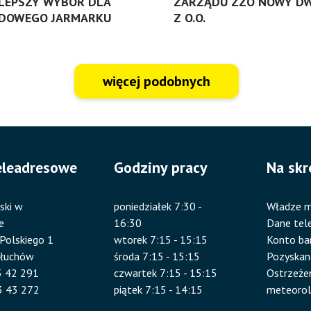
LEPSZY WYBÓR DLA
ZARZĄDU ZZO NOWY DW
DOWEGO JARMARKU
Z O.O.
więcej podobnych
eleadresowe
Godziny pracy
Na skr
ski w
poniedziałek 7:30 -
Władze m
e
16:30
Dane tel
 Polskiego 1
wtorek 7:15 - 15:15
Konto b
złuchów
środa 7:15 - 15:15
Pozyskan
83 42 291
czwartek 7:15 - 15:15
Ostrzeże
3 43 272
piątek 7:15 - 14:15
meteorol