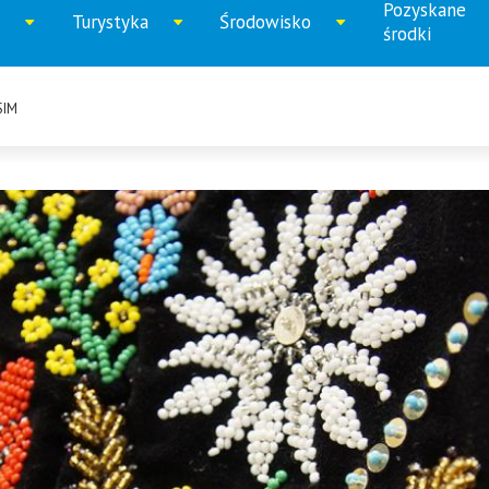
Pozyskane
Turystyka
Środowisko
iń
Rozwiń
Rozwiń
Rozwi
środki
u
menu
menu
menu
SIM