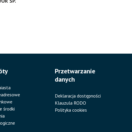
ÓR SP.
óty
Przetwarzanie
danych
iasta
eadresowe
Deklaracja dostępności
ankowe
Klauzula RODO
e środki
Polityka cookies
nia
ogiczne