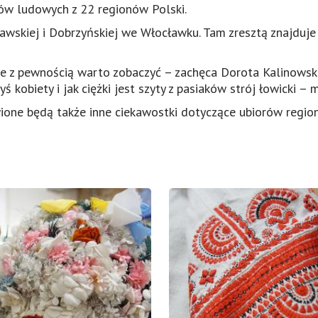
ów ludowych z 22 regionów Polski.
skiej i Dobrzyńskiej we Włocławku. Tam zresztą znajduje 
re z pewnością warto zobaczyć – zachęca Dorota Kalinowska
ś kobiety i jak ciężki jest szyty z pasiaków strój łowicki –
ione będą także inne ciekawostki dotyczące ubiorów regi