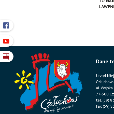
TO NAJ
LAWEN
Przyklejone
Otworzy
się
odnośniki
w
Otworzy
nowym
się
oknie
w
Otworzy
Dane t
nowym
się
oknie
w
Urząd Miej
nowym
Człuchowi
oknie
al. Wojska
77-300 C
tel. (59) 
fax (59) 8