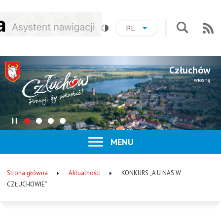
Przejdź
Przejdź
Przejdź
Przejdź
PL
do
do
do
do
AKTUALNY
ROZWIŃ
LISTĘ
Na
Przejdź
menu
treści
wyszukiwania
stopki
JĘZYK:
JĘZYKÓW
do
:
POLSKI
formularz
Człuchów
wyszukiwa
wiosną
Zatrzymaj
Pokaż
Pokaż
Pokaż
Pokaż
slider
slajd
slajd
slajd
slajd
ROZWIŃ
MENU
numer
numer
numer
numer
Menu
1
2
3
4
główne
Strona główna
Aktualności
KONKURS „A U NAS W
Ścieżka
CZŁUCHOWIE”
nawigacyjna