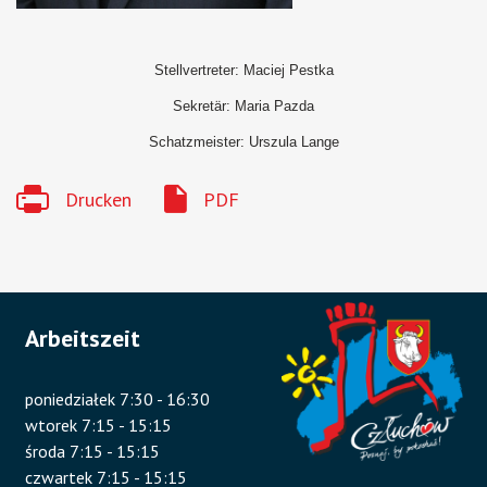
Stellvertreter
: Maciej Pestka
Sekretär
: Maria Pazda
Schatzmeister
: Urszula Lange
Drucken
PDF
Arbeitszeit
poniedziałek 7:30 - 16:30
wtorek 7:15 - 15:15
środa 7:15 - 15:15
czwartek 7:15 - 15:15