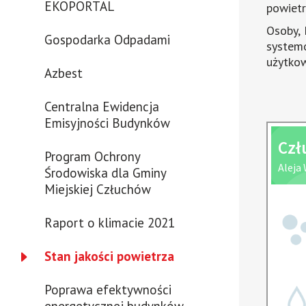
Wird
EKOPORTAL
powietr
in
Osoby, 
einem
Gospodarka Odpadami
system
neuen
użytkow
Fenster
Azbest
geöffnet
Centralna Ewidencja
Emisyjności Budynków
Program Ochrony
Środowiska dla Gminy
Miejskiej Człuchów
Raport o klimacie 2021
Stan jakości powietrza
Poprawa efektywności