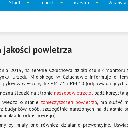
Stadt
Tourist
Investor
Veransta
ppen
Aufklappen
Aufklappen
Aufklappen
menu
menu
menu
 jakości powietrza
nia 2019, na terenie Człuchowa działa czujnik monitoruj
ynku Urzędu Miejskiego w Człuchowie informuje o temper
u pyłów zawieszonych - PM 2.5 i PM 10 (odpowiadających z
można śledzić na stronie
Wird
naszepowietrze.pl
bądź korzystając
in
a wiedza o stanie
Wird
zanieczyszczeń powietrza
, ma służyć 
einem
z budynków osób, szczególnie narażonych na działanie smo
in
neuen
ami układu oddechowego).
einem
Fenster
neuen
emy by miały one również działanie prewencyjne. Uświ
geöffnet