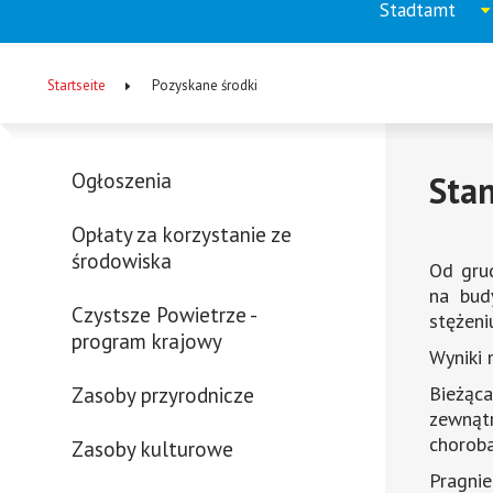
Stadtamt
Menu
Aufkla
menu
główne
Startseite
Pozyskane środki
(DE)
Pfadnavigation
Ogłoszenia
Stan
Menu
Wird
Opłaty za korzystanie ze
-
in
środowiska
Od grud
lewa
einem
na bud
neuen
Czystsze Powietrze -
kolumna
stężeni
Fenster
program krajowy
Wyniki 
geöffnet
Bieżąc
Zasoby przyrodnicze
zewnątr
chorob
Zasoby kulturowe
Pragni