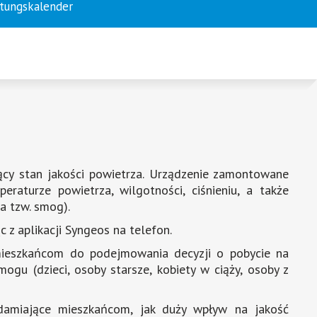
1
2
3
4
ltungskalender
ący stan jakości powietrza. Urządzenie zamontowane
aturze powietrza, wilgotności, ciśnieniu, a także
a tzw. smog).
 z aplikacji Syngeos na telefon.
mieszkańcom do podejmowania decyzji o pobycie na
gu (dzieci, osoby starsze, kobiety w ciąży, osoby z
adamiające mieszkańcom, jak duży wpływ na jakość