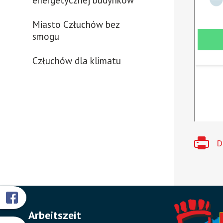
energetycznej budynków
Miasto Człuchów bez
smogu
Człuchów dla klimatu
D
Przyklejone
Wird
Arbeitszeit
in
odnośniki