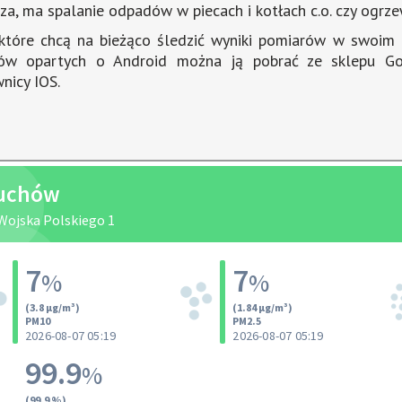
Fenster
za, ma spalanie odpadów w piecach i kotłach c.o. czy ogrz
geöffnet
które chcą na bieżąco śledzić wyniki pomiarów w swoim t
ów opartych o Android można ją pobrać ze sklepu Goo
nicy IOS.