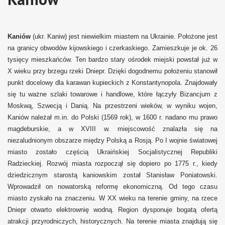
Kaniów
(ukr. Kaniw) jest niewielkim miastem na Ukrainie. Położone jest
na granicy obwodów kijowskiego i czerkaskiego. Zamieszkuje je ok. 26
tysięcy mieszkańców. Ten bardzo stary ośrodek miejski powstał już w
X wieku przy brzegu rzeki Dniepr. Dzięki dogodnemu położeniu stanowił
punkt docelowy dla karawan kupieckich z Konstantynopola. Znajdowały
się tu ważne szlaki towarowe i handlowe, które łączyły Bizancjum z
Moskwą, Szwecją i Danią. Na przestrzeni wieków, w wyniku wojen,
Kaniów należał m.in. do Polski (1569 rok), w 1600 r. nadano mu prawo
magdeburskie, a w XVIII w. miejscowość znalazła się na
niezaludnionym obszarze między Polską a Rosją. Po I wojnie światowej
miasto zostało częścią Ukraińskiej Socjalistycznej Republiki
Radzieckiej. Rozwój miasta rozpoczął się dopiero po 1775 r., kiedy
dziedzicznym starostą kaniowskim został Stanisław Poniatowski.
Wprowadził on nowatorską reformę ekonomiczną. Od tego czasu
miasto zyskało na znaczeniu. W XX wieku na terenie gminy, na rzece
Dniepr otwarto elektrownię wodną. Region dysponuje bogatą ofertą
atrakcji przyrodniczych, historycznych. Na terenie miasta znajdują się