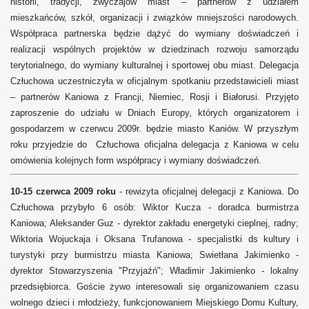
historii, tradycji, zwyczajów miast – partnerów z udziałem
mieszkańców, szkół, organizacji i związków mniejszości narodowych.
Współpraca partnerska będzie dążyć do wymiany doświadczeń i
realizacji wspólnych projektów w dziedzinach rozwoju samorządu
terytorialnego, do wymiany kulturalnej i sportowej obu miast. Delegacja
Człuchowa uczestniczyła w oficjalnym spotkaniu przedstawicieli miast
– partnerów Kaniowa z Francji, Niemiec, Rosji i Białorusi. Przyjęto
zaproszenie do udziału w Dniach Europy, których organizatorem i
gospodarzem w czerwcu 2009r. będzie miasto Kaniów. W przyszłym
roku przyjedzie do Człuchowa oficjalna delegacja z Kaniowa w celu
omówienia kolejnych form współpracy i wymiany doświadczeń.
10-15 czerwca 2009 roku
- rewizyta oficjalnej delegacji z Kaniowa. Do
Człuchowa przybyło 6 osób: Wiktor Kucza - doradca burmistrza
Kaniowa; Aleksander Guz - dyrektor zakładu energetyki cieplnej, radny;
Wiktoria Wojuckaja i Oksana Trufanowa - specjalistki ds kultury i
turystyki przy burmistrzu miasta Kaniowa; Swietłana Jakimienko -
dyrektor Stowarzyszenia "Przyjaźń"; Władimir Jakimienko - lokalny
przedsiębiorca. Goście żywo interesowali się organizowaniem czasu
wolnego dzieci i młodzieży, funkcjonowaniem Miejskiego Domu Kultury,