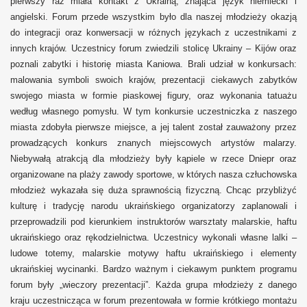
pierwszy raz miała kontakt z Ukrainą, znająca język niemiecki i
angielski. Forum przede wszystkim było dla naszej młodzieży okazją
do integracji oraz konwersacji w różnych językach z uczestnikami z
innych krajów. Uczestnicy forum zwiedzili stolicę Ukrainy – Kijów oraz
poznali zabytki i historię miasta Kaniowa. Brali udział w konkursach:
malowania symboli swoich krajów, prezentacji ciekawych zabytków
swojego miasta w formie piaskowej figury, oraz wykonania tatuażu
według własnego pomysłu. W tym konkursie uczestniczka z naszego
miasta zdobyła pierwsze miejsce, a jej talent został zauważony przez
prowadzących konkurs znanych miejscowych artystów malarzy.
Niebywałą atrakcją dla młodzieży były kąpiele w rzece Dniepr oraz
organizowane na plaży zawody sportowe, w których nasza człuchowska
młodzież wykazała się duża sprawnością fizyczną. Chcąc przybliżyć
kulturę i tradycję narodu ukraińskiego organizatorzy zaplanowali i
przeprowadzili pod kierunkiem instruktorów warsztaty malarskie, haftu
ukraińskiego oraz rękodzielnictwa. Uczestnicy wykonali własne lalki –
ludowe totemy, malarskie motywy haftu ukraińskiego i elementy
ukraińskiej wycinanki. Bardzo ważnym i ciekawym punktem programu
forum były „wieczory prezentacji”. Każda grupa młodzieży z danego
kraju uczestnicząca w forum prezentowała w formie krótkiego montażu