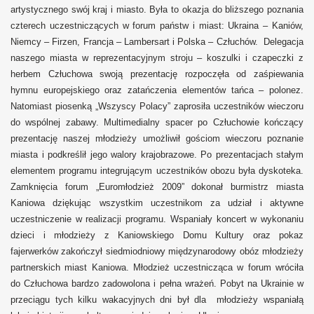
artystycznego swój kraj i miasto. Była to okazja do bliższego poznania
czterech uczestniczących w forum państw i miast: Ukraina – Kaniów,
Niemcy – Firzen, Francja – Lambersart i Polska – Człuchów. Delegacja
naszego miasta w reprezentacyjnym stroju – koszulki i czapeczki z
herbem Człuchowa swoją prezentację rozpoczęła od zaśpiewania
hymnu europejskiego oraz zatańczenia elementów tańca – polonez.
Natomiast piosenką „Wszyscy Polacy” zaprosiła uczestników wieczoru
do wspólnej zabawy. Multimedialny spacer po Człuchowie kończący
prezentację naszej młodzieży umożliwił gościom wieczoru poznanie
miasta i podkreślił jego walory krajobrazowe. Po prezentacjach stałym
elementem programu integrującym uczestników obozu była dyskoteka.
Zamknięcia forum „Euromłodzież 2009” dokonał burmistrz miasta
Kaniowa dziękując wszystkim uczestnikom za udział i aktywne
uczestniczenie w realizacji programu. Wspaniały koncert w wykonaniu
dzieci i młodzieży z Kaniowskiego Domu Kultury oraz pokaz
fajerwerków zakończył siedmiodniowy międzynarodowy obóz młodzieży
partnerskich miast Kaniowa. Młodzież uczestnicząca w forum wróciła
do Człuchowa bardzo zadowolona i pełna wrażeń. Pobyt na Ukrainie w
przeciągu tych kilku wakacyjnych dni był dla młodzieży wspaniałą