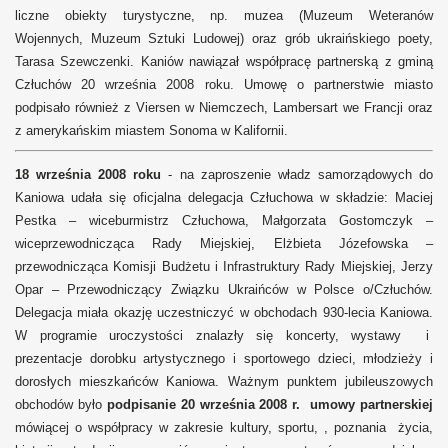
liczne obiekty turystyczne, np. muzea (Muzeum Weteranów
Wojennych, Muzeum Sztuki Ludowej) oraz grób ukraińskiego poety,
Tarasa Szewczenki. Kaniów nawiązał współpracę partnerską z gminą
Człuchów 20 września 2008 roku. Umowę o partnerstwie miasto
podpisało również z Viersen w Niemczech, Lambersart we Francji oraz
z amerykańskim miastem Sonoma w Kalifornii.
18 września 2008 roku
- na zaproszenie władz samorządowych do
Kaniowa udała się oficjalna delegacja Człuchowa w składzie: Maciej
Pestka – wiceburmistrz Człuchowa, Małgorzata Gostomczyk –
wiceprzewodnicząca Rady Miejskiej, Elżbieta Józefowska –
przewodnicząca Komisji Budżetu i Infrastruktury Rady Miejskiej, Jerzy
Opar – Przewodniczący Związku Ukraińców w Polsce o/Człuchów.
Delegacja miała okazję uczestniczyć w obchodach 930-lecia Kaniowa.
W programie uroczystości znalazły się koncerty, wystawy i
prezentacje dorobku artystycznego i sportowego dzieci, młodzieży i
dorosłych mieszkańców Kaniowa. Ważnym punktem jubileuszowych
obchodów było
podpisanie 20 września 2008 r. umowy partnerskiej
mówiącej o współpracy w zakresie kultury, sportu, , poznania życia,