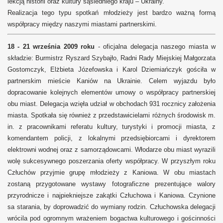
lekcją historii oraz kultury sąsiedniego kraju – Ukrainy.
Realizacja tego typu spotkań młodzieży jest bardzo ważną formą
współpracy między naszymi miastami partnerskimi.
18 - 21 września 2009 roku
- oficjalna delegacja naszego miasta w
składzie: Burmistrz Ryszard Szybajło, Radni Rady Miejskiej Małgorzata
Gostomczyk, Elżbieta Józefowska i Karol Dziemiańczyk gościła w
partnerskim mieście Kaniów na Ukrainie. Celem wyjazdu było
dopracowanie kolejnych elementów umowy o współpracy partnerskiej
obu miast. Delegacja wzięła udział w obchodach 931 rocznicy założenia
miasta. Spotkała się również z przedstawicielami różnych środowisk m.
in. z pracownikami referatu kultury, turystyki i promocji miasta, z
komendantem policji, z lokalnymi przedsiębiorcami i dyrektorem
elektrowni wodnej oraz z samorządowcami. Włodarze obu miast wyrazili
wolę sukcesywnego poszerzania oferty współpracy. W przyszłym roku
Człuchów przyjmie grupę młodzieży z Kaniowa. W obu miastach
zostaną przygotowane wystawy fotograficzne prezentujące walory
przyrodnicze i najpiekniejsze zakątki Człuchowa i Kaniowa. Czynione
sa starania, by doprowadzić do wymiany rodzin. Człuchowska delegacji
wrócila pod ogromnym wrażeniem bogactwa kulturowego i gościnności