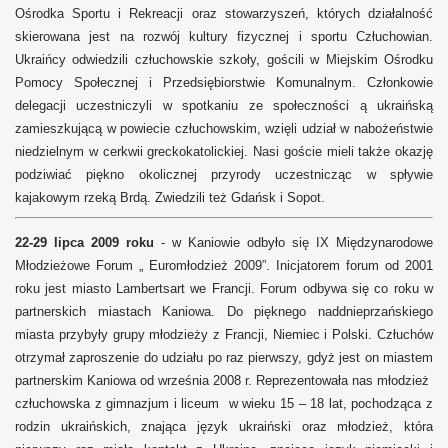
Ośrodka Sportu i Rekreacji oraz stowarzyszeń, których działalność
skierowana jest na rozwój kultury fizycznej i sportu Człuchowian.
Ukraińcy odwiedzili człuchowskie szkoły, gościli w Miejskim Ośrodku
Pomocy Społecznej i Przedsiębiorstwie Komunalnym. Członkowie
delegacji uczestniczyli w spotkaniu ze społeczności ą ukraińską
zamieszkującą w powiecie człuchowskim, wzięli udział w nabożeństwie
niedzielnym w cerkwii greckokatolickiej. Nasi goście mieli także okazję
podziwiać piękno okolicznej przyrody uczestnicząc w spływie
kajakowym rzeką Brdą. Zwiedzili też Gdańsk i Sopot.
22-29 lipca 2009 roku
- w Kaniowie odbyło się IX Międzynarodowe
Młodzieżowe Forum „ Euromłodzież 2009”. Inicjatorem forum od 2001
roku jest miasto Lambertsart we Francji. Forum odbywa się co roku w
partnerskich miastach Kaniowa. Do pięknego naddnieprzańskiego
miasta przybyły grupy młodzieży z Francji, Niemiec i Polski. Człuchów
otrzymał zaproszenie do udziału po raz pierwszy, gdyż jest on miastem
partnerskim Kaniowa od września 2008 r. Reprezentowała nas młodzież
człuchowska z gimnazjum i liceum w wieku 15 – 18 lat, pochodząca z
rodzin ukraińskich, znająca język ukraiński oraz młodzież, która