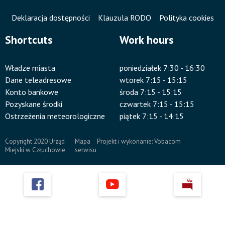
Deklaracja dostępności
Klauzula RODO
Polityka cookies
Shortcuts
Work hours
Władze miasta
poniedziałek 7:30 - 16:30
Dane teleadresowe
wtorek 7:15 - 15:15
Konto bankowe
środa 7:15 - 15:15
Pozyskane środki
czwartek 7:15 - 15:15
Ostrzeżenia meteorologiczne
piątek 7:15 - 14:15
Copyright 2020 Urząd
Mapa
Projekt i wykonanie:
Vobacom
Miejski w Człuchowie
serwisu
Stopka
Przyklejone
Will
Will
Will
open
open
open
odnośniki
in
in
in
new
new
new