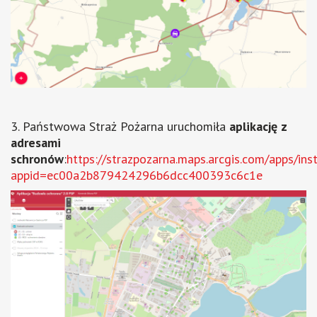
3. Państwowa Straż Pożarna uruchomiła
aplikację z
adresami
schronów
:
https://strazpozarna.maps.arcgis.com/apps/ins
appid=ec00a2b879424296b6dcc400393c6c1e