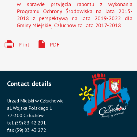
w sprawie przyjęcia raportu z wykonania
Programu Ochrony Środowiska na lata 2015-
2018 z perspektywą na lata 2019-2022 dla
Gminy Miejskiej Człuchów za lata 2017-2018
Print
PDF
Contact details
Urząd Miejski w Człuchowie
al. Wojska Polskiego 1
77-300 Człuchów
tel. (59) 83 42 291
fax (59) 83 43 272