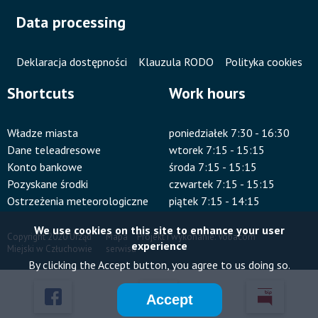
Data processing
Deklaracja dostępności
Klauzula RODO
Polityka cookies
Shortcuts
Work hours
Władze miasta
poniedziałek 7:30 - 16:30
Dane teleadresowe
wtorek 7:15 - 15:15
Konto bankowe
środa 7:15 - 15:15
Pozyskane środki
czwartek 7:15 - 15:15
Ostrzeżenia meteorologiczne
piątek 7:15 - 14:15
We use cookies on this site to enhance your user
Copyright 2020 Urząd
Mapa
Projekt i wykonanie:
Vobacom
experience
Miejski w Człuchowie
serwisu
Stopka
By clicking the Accept button, you agree to us doing so.
Accept
Przyklejone
Will
Will
Will