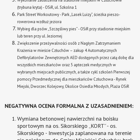
Wykonanie zadaszenia na stadionie miejskim w Człuchowie
(trybuna kryta) - OSiR, ul. Szkolna 1
Park Street Workoutowy - Park „Lasek Luizy”, ścieżka pieszo-
rowerowa wzdłuż jeziora
Wybieg dla psów „Szczęśliwy pies” - OSiR przy stadionie miejskim
lub teren przy ul. Jeziornej
Zwiększenie przeżywalności osób z Nagłym Zatrzymaniem
Krażenia w mieście Człuchów – zakup 4 Automatycznych
Defibrylatorów Zewnętrznych AED dostępnych przez całą dobę dla
wszystkich mieszkańców oraz 5 apteczek medycznych w
wybranych miejscach publicznych, a także cykl szkoleń Pierwszej
pomocy Przedmedycznej dla mieszkańców Człuchowa - Rynek
Miejski, Dworzec Kolejowy, Okolice Osiedla Młodych, Plaża OSiR
NEGATYWNA OCENA FORMALNA Z UZASADNIENIEM:
Wymiana betonowej nawierzchni na boisku
sportowym na os. Sikorskiego „KORT” - os.
Sikorskiego - Inwestycja zaplanowana na terenie