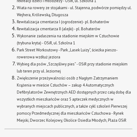
rekreacji dzieci i młodzieży - OSiR, ul. Szkolna 1
Wiata na rowery ze stojakami - ul. Stajenna, podwórze pomiędzy ul.
Wejhera, Królewską, Długosza
Rewitalizacja cmentarza I (ogrodzenie)- pl. Bohaterów
Rewitalizacja cmentarza II (alejki) - pl. Bohaterów
Wykonanie zadaszenia na stadionie miejskim w Człuchowie
(trybuna kryta) - OSiR, ul. Szkolna 1
Park Street Workoutowy - Park „Lasek Luizy”, ścieżka pieszo-
rowerowa wzdłuż jeziora
Wybieg dla psów „Szczęśliwy pies” - OSiR przy stadionie miejskim
lub teren przy ul. Jeziornej
Zwiększenie przeżywalności osób z Nagłym Zatrzymaniem
Krążenia w mieście Człuchów – zakup 4 Automatycznych
Defibrylatorów Zewnętrznych AED dostępnych przez całą dobę dla
wszystkich mieszkańców oraz 5 apteczek medycznych w
wybranych miejscach publicznych, a także cykl szkoleń Pierwszej
pomocy Przedmedycznej dla mieszkańców Człuchowa - Rynek
Miejski, Dworzec Kolejowy, Okolice Osiedla Młodych, Plaża OSiR