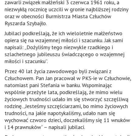
zawarli związek małżeński 3 czerwca 1961 roku, a
niezwykłą rocznicę uczcili w gronie najbliższej rodziny
oraz w obecności Burmistrza Miasta Człuchów
Ryszarda Szybajło.
Jubilaci podkreślają, że ich wieloletnie małżeństwo
opiera się na wzajemnej miłości i szacunku. Jak sami
napisali: „Dożyliśmy tego niezwykle rzadkiego i
szlachetnego jubileuszu świadczącego o wzajemnej
miłości i szacunku”.
Przez 40 lat życia zawodowego byli związani z
Człuchowem. Pan Jan pracował w PKS-ie w Człuchowie,
natomiast pani Stefania w banku. Wspominając
wspólnie przeżyte lata, podkreślają, że mimo wielu
życiowych trudności udało im się stworzyć szczęśliwą
rodzinę. „Jesteśmy szczęściarzami, bo mimo życiowych
trudności, na jakie napotykaliśmy, udało nam się
wychować czworo dzieci, doczekaliśmy się 11 wnuków
i 14 prawnuków” – napisali jubilaci.