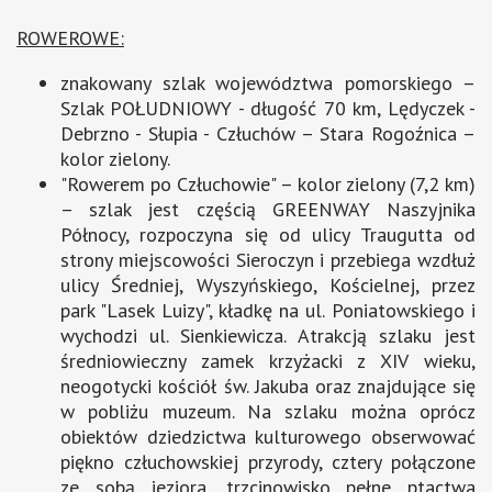
ROWEROWE:
znakowany szlak województwa pomorskiego –
Szlak POŁUDNIOWY - długość 70 km, Lędyczek -
Debrzno - Słupia - Człuchów – Stara Rogoźnica –
kolor zielony.
"Rowerem po Człuchowie" – kolor zielony (7,2 km)
– szlak jest częścią GREENWAY Naszyjnika
Północy, rozpoczyna się od ulicy Traugutta od
strony miejscowości Sieroczyn i przebiega wzdłuż
ulicy Średniej, Wyszyńskiego, Kościelnej, przez
park "Lasek Luizy", kładkę na ul. Poniatowskiego i
wychodzi ul. Sienkiewicza. Atrakcją szlaku jest
średniowieczny zamek krzyżacki z XIV wieku,
neogotycki kościół św. Jakuba oraz znajdujące się
w pobliżu muzeum. Na szlaku można oprócz
obiektów dziedzictwa kulturowego obserwować
piękno człuchowskiej przyrody, cztery połączone
ze sobą jeziora, trzcinowisko pełne ptactwa