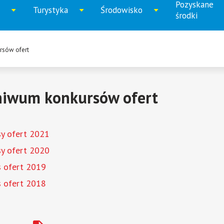
Pozyskane
Turystyka
Środowisko
iń
Rozwiń
Rozwiń
Rozwi
środki
u
menu
menu
menu
rsów ofert
hiwum konkursów ofert
y ofert 2021
y ofert 2020
s ofert 2019
s ofert 2018