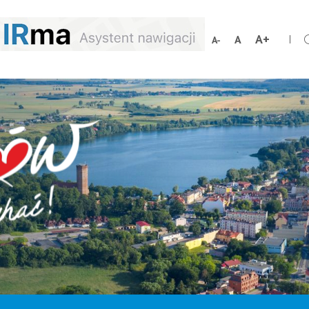
Zwiększ
Resetuj
Zmniejsz
rozmiar
rozmiar
rozmiar
czcionki
czcionki
czcionki