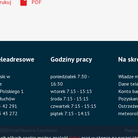
rukuj
PDF
eleadresowe
Godziny pracy
Na skr
ski w
poniedziałek 7:30 -
Władze m
e
16:30
Dane tel
 Polskiego 1
wtorek 7:15 - 15:15
Konto b
złuchów
środa 7:15 - 15:15
Pozyskan
83 42 291
czwartek 7:15 - 15:15
Ostrzeże
3 43 272
piątek 7:15 - 14:15
meteorol
 2020 Urząd Miejski w Człuchowie
Mapa s
nych plikach cookie można znaleźć
tutaj
oraz w stopce na naszej str