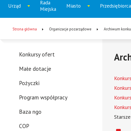
Rada
Menu
Urząd
Miasto
Przedsiębiorca
Rozwiń
Rozwiń
Rozw
Miejska
główne
menu
menu
men
Strona główna
Organizacje pozarządowe
Archiwum konku
Ścieżka
nawigacyjna
Konkursy ofert
Arc
Menu
Małe dotacje
-
Konkurs
lewa
Pożyczki
Konkurs
kolumna
Program współpracy
Konkur
Konkur
Baza ngo
Starsze
COP