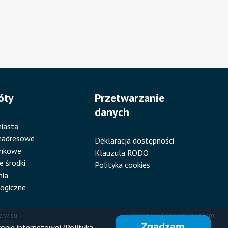
óty
Przetwarzanie
danych
iasta
eadresowe
Deklaracja dostępności
ankowe
Klauzula RODO
e środki
Polityka cookies
nia
ogiczne
erwisu
Projekt i wykonanie:
Vobacom
Zgadzam
onie internetowej (Polityka