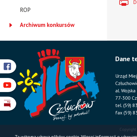
D
ROP
Archiwum konkursów
Dane t
Przyklejone
Otworzy
Urząd Miej
się
odnośniki
Człuchowi
w
Otworzy
nowym
al. Wojska
się
oknie
77-300 C
w
tel. (59) 
Otworzy
nowym
fax (59) 8
się
oknie
w
nowym
Copyright
oknie
Ta witryna używa plików cookie. Więcej informacji o używa