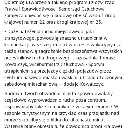
Obietnicę utworzenia takiego programu złożył rząd
Prawa i Sprawiedliwości. Samorząd Człuchowa
zamierza ubiegać się o budowę obejść wzdłuż drogi
krajowej numer 22 oraz drogi krajowej nr 25.
- Duże natężenia ruchu miejscowego, jak i
tranzytowego, powodują znaczne utrudnienia w
komunikacji, w szczególności w okresie wakacyjnym, a
także stanowią zagrożenie bezpieczeństwa wszystkich
uczestników ruchu drogowego – uzasadnia Tomasz
Kowalczyk, wiceburmistrz Człuchowa. - Sporym
utrapieniem są przejazdy ciężkich pojazdów przez
centrum naszego miasta i wąskimi ulicami otoczonymi
zabudową mieszkaniową – dodaje Kowalczyk.
Budowa dwóch obwodnic miasta spowodowałaby
częściowe wyprowadzenie ruchu poza centrum.
Usprawniłaby także komunikację w całym regionie. W
sezonie turystycznym na przykład czas przejazdu nad
morze skróciłby się o kilka do kilkunastu minut.
Wstępne plany określają, że obwodnica drogi krajowej