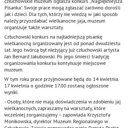
człuchowskie muzeum ogłasza konkurs „Najpiękniejsza
Pisanka”. Swoje prace mogą zgłaszać zarówno dorośli
jak i dzieci. Dla tych, którzy nie wiedzą w jaki sposób
należy przyozdabiać wielkanocne jaja, muzeum
organizuje także warsztaty.
Człuchowski konkurs na najładniejszą pisankę
wielkanocną organizowany jest od ponad dwudziestu
lat. Jego twórcą był nieżyjący już człuchowski artysta
Jan Bernard Jakubowski. Po jego śmierci tradycję
organizowania konkursu kontynuuje miejscowe
muzeum.
W tym roku prace przyjmowane będą do 14 kwietnia.
17 kwietnia o godzinie 17.00 zostaną ogłoszone
wyniki.
- Osoby, które nie mają doświadczenia w zdobieniu jaj
wielkanocnych, zapraszamy na warsztaty, które
wcześniej zorganizujemy – zapowiada Krzysztofa
Monikowska, dyrektor Muzeum Regionalnego w
Człuchowie. Zajęcia poprowadzą panie Danuta Psztyr