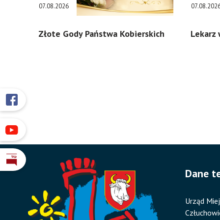
07.08.2026
07.08.202
Złote Gody Państwa Kobierskich
Lekarz 
Przyklejone
Otworzy
się
odnośniki
w
Otworzy
nowym
się
oknie
w
Otworzy
nowym
Dane t
się
oknie
w
nowym
Urząd Miej
oknie
Człuchowi