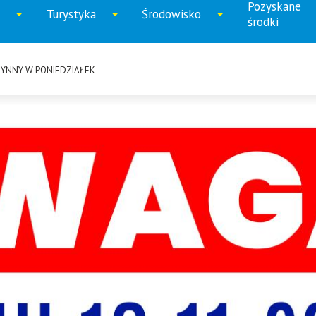
Pozyskane
Turystyka
Środowisko
iń
Rozwiń
Rozwiń
Rozwi
środki
u
menu
menu
menu
ZYNNY W PONIEDZIAŁEK