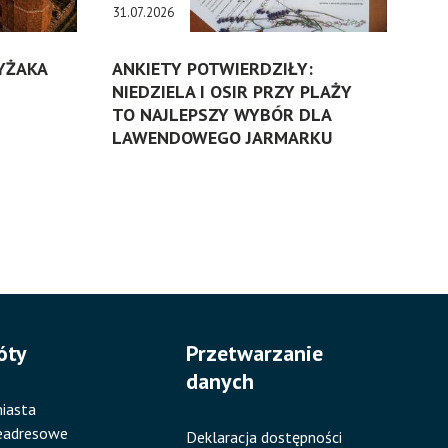
31.07.2026
ZYŻAKA
ANKIETY POTWIERDZIŁY:
NIEDZIELA I OSIR PRZY PLAŻY
TO NAJLEPSZY WYBÓR DLA
LAWENDOWEGO JARMARKU
óty
Przetwarzanie
danych
iasta
eadresowe
Deklaracja dostępności