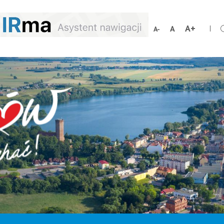
Zwiększ
Resetuj
Zmniejsz
rozmiar
rozmiar
rozmiar
czcionki
czcionki
czcionki