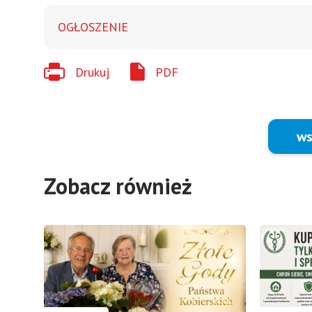
OGŁOSZENIE
Drukuj
PDF
ws
Zobacz również