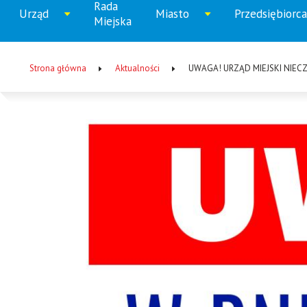
Rada
Menu
Urząd
Miasto
Przedsiębiorca
Rozwiń
Rozwiń
Rozw
Miejska
główne
menu
menu
men
Strona główna
Aktualności
UWAGA! URZĄD MIEJSKI NIEC
Ścieżka
nawigacyjna