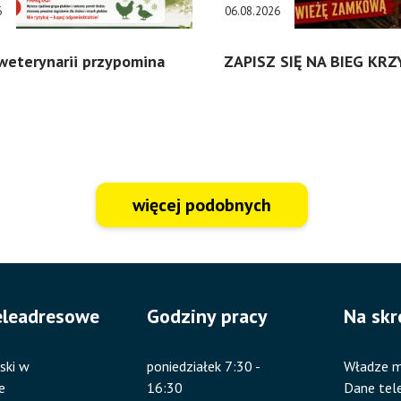
6
06.08.2026
weterynarii przypomina
ZAPISZ SIĘ NA BIEG KR
więcej podobnych
eleadresowe
Godziny pracy
Na skr
ski w
poniedziałek 7:30 -
Władze m
e
16:30
Dane tel