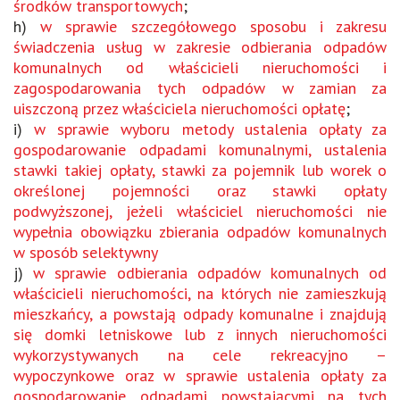
środków transportowych
;
h)
w sprawie szczegółowego sposobu i zakresu
świadczenia usług w zakresie odbierania odpadów
komunalnych od właścicieli nieruchomości i
zagospodarowania tych odpadów w zamian za
uiszczoną przez właściciela nieruchomości opłatę
;
i)
w sprawie wyboru metody ustalenia opłaty za
gospodarowanie odpadami komunalnymi, ustalenia
stawki takiej opłaty, stawki za pojemnik lub worek o
określonej pojemności oraz stawki opłaty
podwyższonej, jeżeli właściciel nieruchomości nie
wypełnia obowiązku zbierania odpadów komunalnych
w sposób selektywny
j)
w sprawie odbierania odpadów komunalnych od
właścicieli nieruchomości, na których nie zamieszkują
mieszkańcy, a powstają odpady komunalne i znajdują
się domki letniskowe lub z innych nieruchomości
wykorzystywanych na cele rekreacyjno –
wypoczynkowe oraz w sprawie ustalenia opłaty za
gospodarowanie odpadami powstającymi na tych