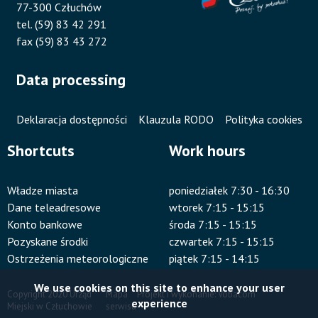
77-300 Człuchów
tel. (59) 83 42 291
fax (59) 83 43 272
Data processing
Deklaracja dostępności
Klauzula RODO
Polityka cookies
Shortcuts
Work hours
Władze miasta
poniedziałek 7:30 - 16:30
Dane teleadresowe
wtorek 7:15 - 15:15
Konto bankowe
środa 7:15 - 15:15
Pozyskane środki
czwartek 7:15 - 15:15
Ostrzeżenia meteorologiczne
piątek 7:15 - 14:15
We use cookies on this site to enhance your user
Copyright 2020 Urząd
Mapa
Projekt i wykonanie:
Vobacom
experience
Miejski w Człuchowie
serwisu
Stopka