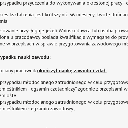
przypadku przyuczenia do wykonywania określonej pracy - do
okres kształcenia jest krótszy niż 36 miesięcy, kwotę dofin
nia.
sowanie przysługuje jeżeli Wnioskodawca lub osoba prowa
niona u pracodawcy posiada kwalifikacje wymagane do pr
ne w przepisach w sprawie przygotowania zawodowego mło
rzypadku nauki zawodu:
ociany pracownik
ukończył naukę zawodu i zdał:
przypadku młodocianego zatrudnionego w celu przygoto
emieślnikiem - egzamin czeladniczy* zgodnie z przepisami w
emiośle
przypadku młodocianego zatrudnionego w celu przygoto
emieślnikiem - egzamin zawodowy;