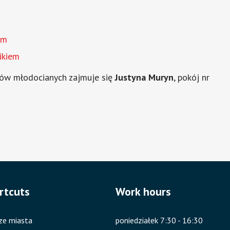
em
ikiem
ków młodocianych zajmuje się
Justyna Muryn
, pokój nr
rtcuts
Work hours
ze miasta
poniedziałek 7:30 - 16:30