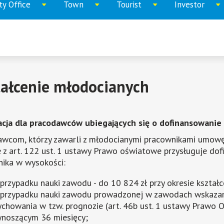
ty Office
Town
Tourist
Investor
Expand
Expand
Expand
Expand
menu
menu
menu
menu
tałcenie młodocianych
acja dla pracodawców ubiegających się o dofinansowani
awcom, którzy zawarli z młodocianymi pracownikami umow
 z art. 122 ust. 1 ustawy Prawo oświatowe przysługuje do
ika w wysokości:
przypadku nauki zawodu - do 10 824 zł przy okresie kształ
przypadku nauki zawodu prowadzonej w zawodach wskazany
chowania w tzw. prognozie (art. 46b ust. 1 ustawy Prawo O
noszącym 36 miesięcy;