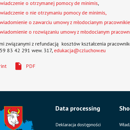
wiadczenie o otrzymanej pomocy de minimis
,
wiadczenie o nie otrzymaniu pomocy de minimis,
wiadomienie o zawarciu umowy z młodocianym pracowniki
wiadomienie o rozwiązaniu umowy z młodocianym pracown
i związanymi z refundacją kosztów kształcenia pracowni
. 59 83 42 291 wew. 317,
edukacja@czluchow.eu
rint
PDF
Data processing
Sho
Deklaracja dostępności
Wład