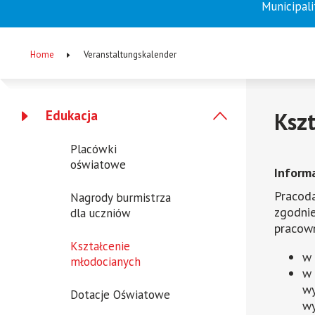
Municipali
Menu
główne
Home
Veranstaltungskalender
(EN)
Breadcrumb
Collapse
Edukacja
Ksz
Menu
menu
Placówki
-
oświatowe
Inform
lewa
Pracod
Nagrody burmistrza
kolumna
zgodnie
dla uczniów
pracown
Kształcenie
w 
młodocianych
w 
wy
Dotacje Oświatowe
wy