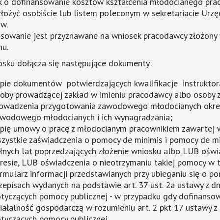
 o dofinansowanie kosztów kształcenia młodocianego pra
złożyć osobiście lub listem poleconym w sekretariacie Urz
w.
sowanie jest przyznawane na wniosek pracodawcy złożony 
nu.
sku dołącza się następujące dokumenty:
pie dokumentów potwierdzających kwalifikacje instruktora
oby prowadzącej zakład w imieniu pracodawcy albo osoby
owadzenia przygotowania zawodowego młodocianych okreś
wodowego młodocianych i ich wynagradzania;
pię umowy o pracę z młodocianym pracownikiem zawartej
zystkie zaświadczenia o pomocy de minimis i pomocy de mi
łnych lat poprzedzających złożenie wniosku albo LUB oświ
resie, LUB oświadczenia o nieotrzymaniu takiej pomocy w 
rmularz informacji przedstawianych przy ubieganiu się o p
zepisach wydanych na podstawie art. 37 ust. 2a ustawy z d
tyczących pomocy publicznej - w przypadku gdy dofinans
iałalność gospodarczą w rozumieniu art. 2 pkt 17 ustawy z
tyczących pomocy publicznej.