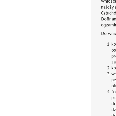
Wniosek
należy 
Człuchó
Dofinan
egzami
Do wnio
ko
os
pr
za
ko
ws
pe
ok
fo
pr
do
dz
do