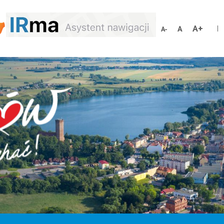
Increa
Reset
Decrease
font
font
font
size
size
size