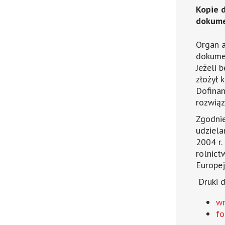
Kopie 
dokume
Organ a
dokume
Jeżeli 
złożył 
Dofinan
rozwiąz
Zgodnie
udziela
2004 r.
rolnict
Europej
Druki d
wn
fo