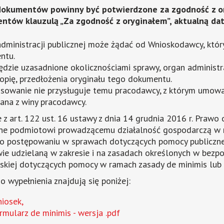
dokumentów powinny być potwierdzone za zgodność z ory
ntów klauzulą „Za zgodność z oryginałem”, aktualną da
dministracji publicznej może żądać od Wnioskodawcy, który 
ntu.
będzie uzasadnione okolicznościami sprawy, organ administ
kopię, przedłożenia oryginału tego dokumentu.
sowanie nie przysługuje temu pracodawcy, z którym umow
ana z winy pracodawcy.
 z art. 122 ust. 16 ustawy z dnia 14 grudnia 2016 r. Praw
ne podmiotowi prowadzącemu działalność gospodarczą w roz
 o postępowaniu w sprawach dotyczących pomocy publiczn
wie udzielaną w zakresie i na zasadach określonych w bezp
skiej dotyczących pomocy w ramach zasady de minimis lub
o wypełnienia znajdują się poniżej:
iosek,
rmularz de minimis - wersja .pdf