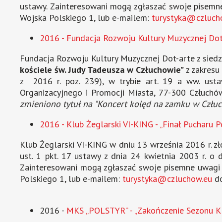
ustawy. Zainteresowani mogą zgłaszać swoje pisemne 
Wojska Polskiego 1, lub e-mailem:
turystyka@czluch
2016 - Fundacja Rozwoju Kultury Muzycznej Dot-
Fundacja Rozwoju Kultury Muzycznej Dot-arte z siedzi
kościele św. Judy Tadeusza w Człuchowie”
z zakresu 
z 2016 r. poz. 239), w trybie art. 19 a ww. ust
Organizacyjnego i Promocji Miasta, 77-300 Człuchów
zmieniono tytuł na "Koncert kolęd na zamku w Człuc
2016 - Klub Żeglarski VI-KING - „Finał Pucharu 
Klub Żeglarski VI-KING w dniu 13 września 2016 r. zło
ust. 1 pkt. 17 ustawy z dnia 24 kwietnia 2003 r. o 
Zainteresowani mogą zgłaszać swoje pisemne uwagi do
Polskiego 1, lub e-mailem:
turystyka@czluchow.eu
do
2016 -
MKS „POLSTYR” - „Zakończenie Sezonu K