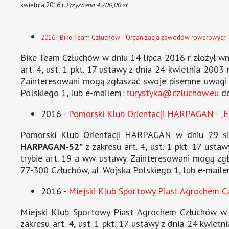
kwietnia 2016 r.
Przyznano 4.700,00 zł
2016 - Bike Team Człuchów - "Organizacja zawodów rowerowych 
Bike Team Człuchów w dniu 14 lipca 2016 r. złożył wn
art. 4, ust. 1 pkt. 17 ustawy z dnia 24 kwietnia 2003 
Zainteresowani mogą zgłaszać swoje pisemne uwagi do
Polskiego 1, lub e-mailem:
turystyka@czluchow.eu
do
2016 -
Pomorski Klub Orientacji HARPAGAN - „
Pomorski Klub Orientacji HARPAGAN w dniu 29 sier
HARPAGAN-52”
z zakresu art. 4, ust. 1 pkt. 17 usta
trybie art. 19 a ww. ustawy. Zainteresowani mogą zg
77-300 Człuchów, al. Wojska Polskiego 1, lub e-mail
2016 -
Miejski Klub Sportowy Piast Agrochem Cz
Miejski Klub Sportowy Piast Agrochem Człuchów w dn
zakresu art. 4, ust. 1 pkt. 17 ustawy z dnia 24 kwietn