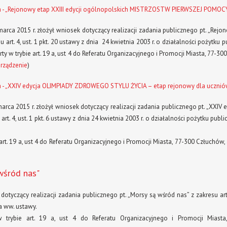
a - „Rejonowy etap XXIII edycji ogólnopolskich MISTRZOSTW PIERWSZEJ POMOC
rca 2015 r. złożył wniosek dotyczący realizacji zadania publicznego pt. „R
 4, ust. 1 pkt. 20 ustawy z dnia 24 kwietnia 2003 r. o działalności pożytku publ
w trybie art. 19 a, ust 4 do Referatu Organizacyjnego i Promocji Miasta, 77-30
rządzenie
)
 - „XXIV edycja OLIMPIADY ZDROWEGO STYLU ŻYCIA – etap rejonowy dla ucznió
rca 2015 r. złożył wniosek dotyczący realizacji zadania publicznego pt. „XX
4, ust. 1 pkt. 6 ustawy z dnia 24 kwietnia 2003 r. o działalności pożytku publicz
. 19 a, ust 4 do Referatu Organizacyjnego i Promocji Miasta, 77-300 Człuchów, 
wśród nas"
yczący realizacji zadania publicznego pt. „Morsy są wśród nas” z zakresu art. 4
 a ww. ustawy.
rybie art. 19 a, ust 4 do Referatu Organizacyjnego i Promocji Miasta