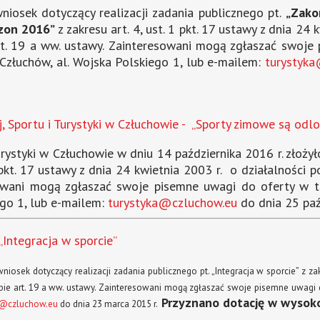
iosek dotyczący realizacji zadania publicznego pt.
„Zako
zon 2016”
z zakresu art. 4, ust. 1 pkt. 17 ustawy z dnia 24 
 art. 19 a ww. ustawy. Zainteresowani mogą zgłaszać swoje 
Człuchów, al. Wojska Polskiego 1, lub e-mailem:
turystyk
j, Sportu i Turystyki w Człuchowie - „Sporty zimowe są odl
urystyki w Człuchowie w dniu 14 października 2016 r. złożył
pkt. 17 ustawy z dnia 24 kwietnia 2003 r. o działalności p
sowani mogą zgłaszać swoje pisemne uwagi do oferty w tr
ego 1, lub e-mailem:
turystyka@czluchow.eu
do dnia 25 paź
Integracja w sporcie”
ek dotyczący realizacji zadania publicznego pt. „Integracja w sporcie” z zakres
rybie art. 19 a ww. ustawy. Zainteresowani mogą zgłaszać swoje pisemne uwagi do
Przyznano dotację w wysoko
a@czluchow.eu
do dnia 23 marca 2015 r.