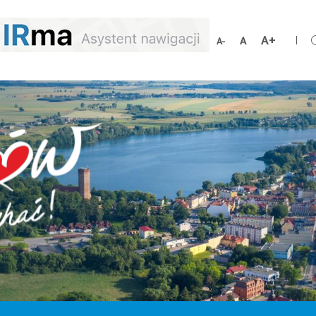
Zwiększ
Resetuj
Zmniejsz
rozmiar
rozmiar
rozmiar
czcionki
czcionki
czcionki