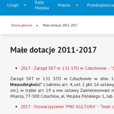
Rada
Menu
Urząd
Miasto
Przedsiębiorca
Rozwiń
Rozwiń
Rozw
Miejska
główne
menu
menu
men
Strona główna
Małe dotacje 2011-2017
Ścieżka
nawigacyjna
Małe dotacje 2011-2017
2017 - Zarząd SKT nr 131 STO w Człuchowie - "S
Zarząd SKT nr 131 STO w Człuchowie w dniu 17 p
Niepodległości”
z zakresu art. 4, ust. 1 pkt. 16 ustaw
zm.), w trybie art. 19 a ww. ustawy. Zainteresowani
Miasta, 77-300 Człuchów, al. Wojska Polskiego 1, lu
2017 - Stowarzyszenie "PRO KULTURA" - "Teatr d