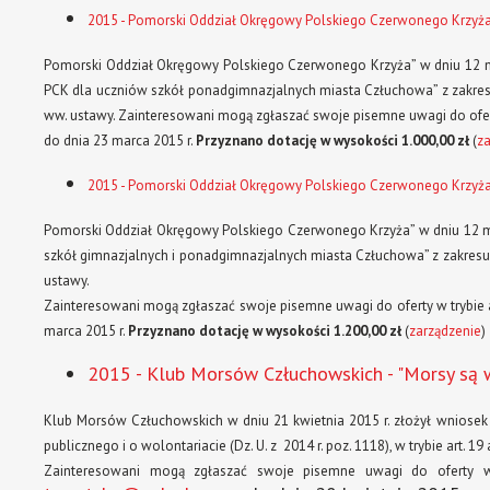
2015 - Pomorski Oddział Okręgowy Polskiego Czerwonego Krzyż
Pomorski Oddział Okręgowy Polskiego Czerwonego Krzyża” w dniu 12 ma
PCK dla uczniów szkół ponadgimnazjalnych miasta Człuchowa” z zakresu art.
ww. ustawy. Zainteresowani mogą zgłaszać swoje pisemne uwagi do oferty 
do dnia 23 marca 2015 r.
Przyznano dotację w wysokości 1.000,00 zł
(
za
2015 - Pomorski Oddział Okręgowy Polskiego Czerwonego Krzyża
Pomorski Oddział Okręgowy Polskiego Czerwonego Krzyża” w dniu 12 ma
szkół gimnazjalnych i ponadgimnazjalnych miasta Człuchowa” z zakresu art. 
ustawy.
Zainteresowani mogą zgłaszać swoje pisemne uwagi do oferty w trybie art
marca 2015 r.
Przyznano dotację w wysokości 1.200,00 zł
(
zarządzenie
)
2015 - Klub Morsów Człuchowskich - "Morsy są 
Klub Morsów Człuchowskich w dniu 21 kwietnia 2015 r. złożył wniosek dot
publicznego i o wolontariacie (Dz. U. z 2014 r. poz. 1118), w trybie art. 19
Zainteresowani mogą zgłaszać swoje pisemne uwagi do oferty w t