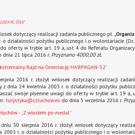
LUIZA XC 2016"
iosek dotyczący realizacji zadania publicznego pt.
„Organi
r. o działalności pożytku publicznego i o wolontariacie (Dz.
 oferty w trybie art. 19 a, ust 4 do Referatu Organizacy
 dnia 21 lipca 2016 r.
Przyznano 4000,00 zł.
Ekstremalny Rajd na Orientację HARPAGAN-52”
pnia 2016 r. złożył wniosek dotyczący realizacji zadan
wy z dnia 24 kwietnia 2003 r. o działalności pożytku public
łaszać swoje pisemne uwagi do oferty w trybie art. 19 a, 
em:
turystyka@czluchow.eu
do dnia 5 września 2016 r.
Przy
łuchów - „Z wiosłem po medal”
iu 30 sierpnia 2016 r. złożył wniosek dotyczący realiza
ia 2003 r. o działalności pożytku publicznego i o wolontaria