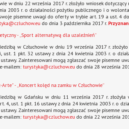
e w dniu 22 września 2017 r. złożyło wniosek dotyczący re
tnia 2003 r. o działalności pożytku publicznego i o wolontari
swoje pisemne uwagi do oferty w trybie art. 19 a ust. 4 d
styka@czluchow.eu
do dnia 3 października 2017 r.
Przyznan
tyczny - „Sport alternatywą dla uzależnień”
edzibą w Człuchowie w dniu 19 września 2017 r. złożyło 
4, ust. 1 pkt. 32 ustawy z dnia 24 kwietnia 2003 r. o dzia
 ww. ustawy. Zainteresowani mogą zgłaszać swoje pisemne uw
b e-mailem:
turystyka@czluchow.eu
do dnia 28 września 201
-Arte" - „Koncert kolęd na zamku w Człuchowie”
iedzibą w Gdańsku w dniu 11 września 2017 r. złożyła wn
rt. 4, ust. 1 pkt. 16 ustawy z dnia 24 kwietnia 2003 r. o dzi
 ww. ustawy. Zainteresowani mogą zgłaszać swoje pisemne uw
b e-mailem:
turystyka@czluchow.eu
do dnia 22 września 201