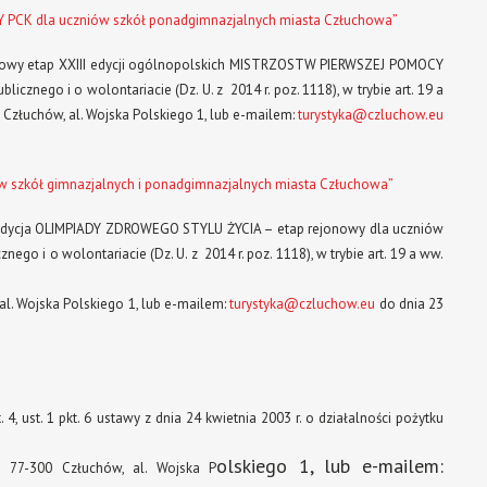
Y PCK dla uczniów szkół ponadgimnazjalnych miasta Człuchowa”
ejonowy etap XXIII edycji ogólnopolskich MISTRZOSTW PIERWSZEJ POMOCY
icznego i o wolontariacie (Dz. U. z 2014 r. poz. 1118), w trybie art. 19 a
0 Człuchów, al. Wojska Polskiego 1, lub e-mailem:
turystyka@czluchow.eu
w szkół gimnazjalnych i ponadgimnazjalnych miasta Człuchowa”
IV edycja OLIMPIADY ZDROWEGO STYLU ŻYCIA – etap rejonowy dla uczniów
nego i o wolontariacie (Dz. U. z 2014 r. poz. 1118), w trybie art. 19 a ww.
al. Wojska Polskiego 1, lub e-mailem:
turystyka@czluchow.eu
do dnia 23
, ust. 1 pkt. 6 ustawy z dnia 24 kwietnia 2003 r. o działalności pożytku
olskiego 1, lub e-mailem:
, 77-300 Człuchów, al. Wojska P