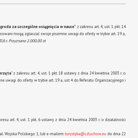
groda za szczególne osiągnięcia w nauce”
z zakresu art. 4, ust. 1 pkt. 14
eresowani mogą zgłaszać swoje pisemne uwagi do oferty w trybie art. 19 a,
16 r.
Przyznano 2.000,00 zł
erzęta
" z zakresu a
rt. 4, ust. 1 pkt. 18 ustawy z dnia 24 kwietnia 2003 r. o
e uwagi do oferty w trybie art. 19 a, ust 4 do Referatu Organizacyjnego i
kresu art. 4, ust. 1 pkt. 6 ustawy z dnia 24 kwietnia 2003 r. o działalności
al. Wojska Polskiego 1, lub e-mailem:
turystyka@czluchow.eu
do dnia 22