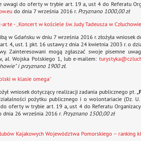
uwagi do oferty w trybie art. 19 a, ust 4 do Referatu Org
ow.eu
do dnia 7 września 2016 r.
Przyznano 1000,00 zł
arte - „Koncert w kościele św. Judy Tadeusza w Człuchowie
bą w Gdańsku w dniu 7 września 2016 r. złożyła wniosek do
art. 4, ust. 1 pkt. 16 ustawy z dnia 24 kwietnia 2003 r. o dz
awy. Zainteresowani mogą zgłaszać swoje pisemne uwagi
, al. Wojska Polskiego 1, lub e-mailem:
turystyka@czluc
howie" i przyznano 1900 zł.
Polski w klasie omega”
żył wniosek dotyczący realizacji zadania publicznego pt.
„F
działalności pożytku publicznego i o wolontariacie (Dz. U.
 oferty w trybie art. 19 a, ust 4 do Referatu Organizacy
 dnia 26 września 2016 r.
Przyznano 1500,00 zł
lubów Kajakowych Województwa Pomorskiego – ranking k