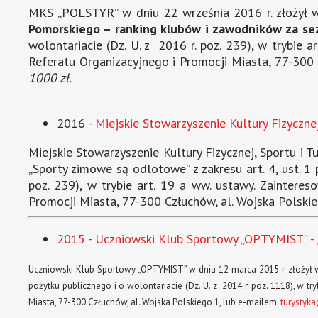
MKS „POLSTYR” w dniu 22 września 2016 r. złożył wn
Pomorskiego – ranking klubów i zawodników za se
wolontariacie (Dz. U. z 2016 r. poz. 239), w trybie
Referatu Organizacyjnego i Promocji Miasta, 77-300 
1000 zł.
2016 -
Miejskie Stowarzyszenie Kultury Fizyczne
Miejskie Stowarzyszenie Kultury Fizycznej, Sportu i T
„Sporty zimowe są odlotowe” z zakresu art. 4, ust. 1 
poz. 239), w trybie art. 19 a ww. ustawy. Zaintere
Promocji Miasta, 77-300 Człuchów, al. Wojska Polski
2015 - Uczniowski Klub Sportowy „OPTYMIST” - „
Uczniowski Klub Sportowy „OPTYMIST” w dniu 12 marca 2015 r. złożył wnios
pożytku publicznego i o wolontariacie (Dz. U. z 2014 r. poz. 1118), w t
Miasta, 77-300 Człuchów, al. Wojska Polskiego 1, lub e-mailem:
turystyk