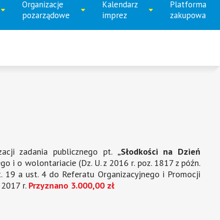
numer
numer
numer
numer
Organizacje
Kalendarz
Platforma
ń
Rozwiń
Rozwiń
pozarządowe
imprez
zakupowa
1
2
3
4
menu
menu
acji zadania publicznego pt.
„Słodkości na Dzień
go i o wolontariacie (Dz. U. z 2016 r. poz. 1817 z późn.
. 19 a ust. 4 do Referatu Organizacyjnego i Promocji
 2017 r.
Przyznano 3.000,00 zł