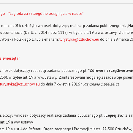
go - "Nagroda za szczególne osiągnięcia w nauce"
arca 2016 r. złożyło wniosek dotyczący realizacji zadania publicznego pt.
„Na
 wolontariacie (Dz. U. z 2014 r. poz. 1118), w trybie art. 19 a ww. ustawy. Zaint
l. Wojska Polskiego 1, lub e-mailem:
turystyka@czluchow.eu
do dnia 29 marca 20
e zwierzęta"
niosek dotyczący realizacji zadania publicznego pt.
"Zdrowe i szczęśliwe zwi
. 239), w trybie art. 19 a ww. ustawy. Zainteresowani mogą zgłaszać swoje pisemn
turystyka@czluchow.eu
do dnia 7 kwietnia 2016 r.
Przyznano 1.000,00 zł
złożył wniosek dotyczący realizacji zadania publicznego pt. „
Lepiej żyć
” z za
 art. 19 a ww. ustawy.
. 19 a, ust 4 do Referatu Organizacyjnego i Promocji Miasta, 77-300 Człuchów, 