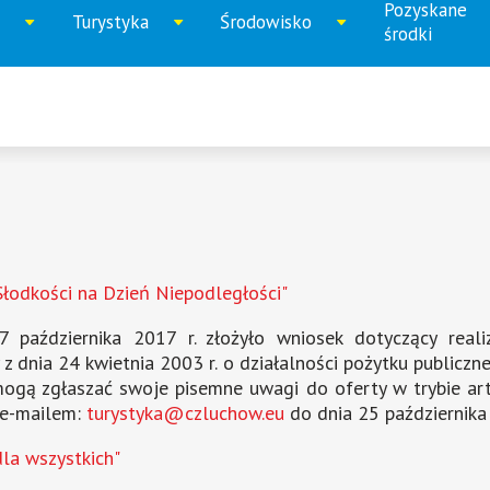
Pozyskane
Turystyka
Środowisko
iń
Rozwiń
Rozwiń
Rozwi
środki
u
menu
menu
menu
łodkości na Dzień Niepodległości"
aździernika 2017 r. złożyło wniosek dotyczący realiz
y z dnia 24 kwietnia 2003 r. o działalności pożytku publiczne
 mogą zgłaszać swoje pisemne uwagi do oferty w trybie art
b e-mailem:
turystyka@czluchow.eu
do dnia 25 października
la wszystkich"